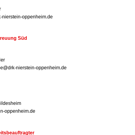
r
k-nierstein-oppenheim.de
treuung Süd
ler
ppe@drk-nierstein-oppenheim.de
ildesheim
ein-oppenheim.de
itsbeauftragter