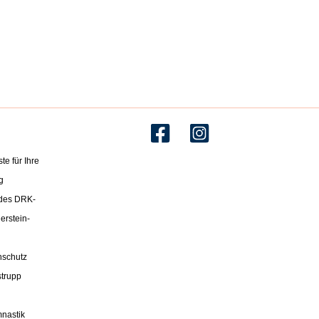
te für Ihre
g
 des DRK-
erstein-
nschutz
strupp
nastik