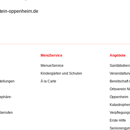
tein-oppenheim.de
MenüService
Angebote
MenueService
Sanitätsdiens
Kindergärten und Schulen
Veranstaltun
tellungen
Á la Carte
Bereitschaft
Ortsverein Ni
tsphäre-
Oppenheim
Katastrophe
derrufen
Verpflegung
Erste Hilfe
Seniorengym