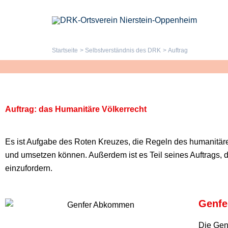
Zum
Inhalt
springen
Startseite
Selbstverständnis des DRK
Auftrag
Auftrag: das Humanitäre Völkerrecht
Es ist Aufgabe des Roten Kreuzes, die Regeln des humanitären
und umsetzen können. Außerdem ist es Teil seines Auftrags, d
einzufordern.
Genf
Die Gen