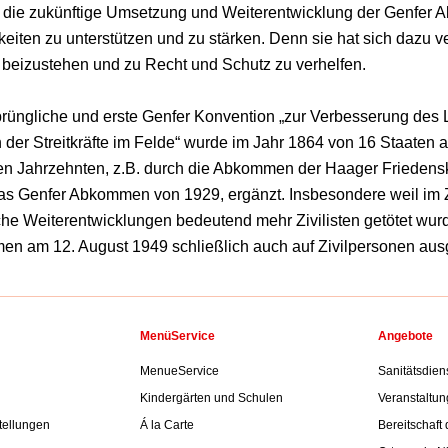
, die zukünftige Umsetzung und Weiterentwicklung der Genfer 
eiten zu unterstützen und zu stärken. Denn sie hat sich dazu ve
 beizustehen und zu Recht und Schutz zu verhelfen.
prüngliche und erste Genfer Konvention „zur Verbesserung des
 der Streitkräfte im Felde“ wurde im Jahr 1864 von 16 Staate
en Jahrzehnten, z.B. durch die Abkommen der Haager Frieden
as Genfer Abkommen von 1929, ergänzt. Insbesondere weil im 
che Weiterentwicklungen bedeutend mehr Zivilisten getötet wurd
n am 12. August 1949 schließlich auch auf Zivilpersonen aus
MenüService
Angebote
MenueService
Sanitätsdiens
Kindergärten und Schulen
Veranstaltun
tellungen
Á la Carte
Bereitschaft