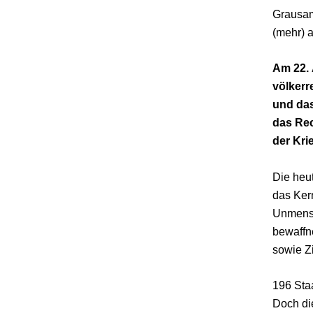
Grausamk
(mehr) 
Am 22. 
völkerr
und das
das Rec
der Kri
Die heu
das Ker
Unmensch
bewaffn
sowie Z
196 Sta
Doch di