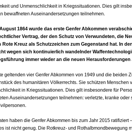
eit und Unmenschlichkeit in Kriegssituationen. Dies gilt insbe
an bewaffneten Auseinandersetzungen teilnehmen.
August 1864 wurde das erste Genfer Abkommen verabschied
echtlicher Vertrag, der den Schutz von Verwundeten, die Neu
 Rote Kreuz als Schutzzeichen zum Gegenstand hat. In de
ht wegen sich kontinuierlich wandelnder Waffentechnolog
egsführung immer wieder an die neuen Herausforderungen
te geltenden vier Genfer Abkommen von 1949 und die beiden Zu
nstück des humanitären Völkerrechts. Sie schützen Menschen 
lichkeit in Kriegssituationen. Dies gilt insbesondere für Perso
eten Auseinandersetzungen teilnehmen: verletzte, kranke oder 
ivilpersonen.
aten haben die Genfer Abkommen bis zum Jahr 2015 ratifiziert 
es ist nicht genug. Die Rotkreuz- und Rothalbmondbewegung m