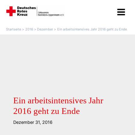
Zum
Main
Inhalt
Menu
springen
Startseite
2016
Dezember
Ein arbeitsintensives Jahr 2016 geht zu Ende
Ein arbeitsintensives Jahr
2016 geht zu Ende
Dezember 31, 2016