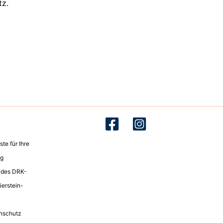
tz.
te für Ihre
ng
t des DRK-
ierstein-
nschutz