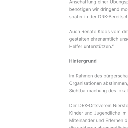
Anschaffung einer Übungsp
benötigen wir dringend mod
später in der DRK-Bereitsch
Auch Renate Kloos vom dm-
gestalten ehrenamtlich unse
Helfer unterstützen.“
Hintergrund
Im Rahmen des bürgerschaf
Organisationen abstimmen, 
Sichtbarmachung des loka
Der DRK-Ortsverein Nierst
Kinder und Jugendliche im A
Miteinander und Erlernen di
die späteren ehrenamtliche