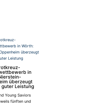
otkreuz-
wettbewerb in
Nierstein-
eim überzeugt
 guter Leistung
nd Young Saviors
weils fünften und