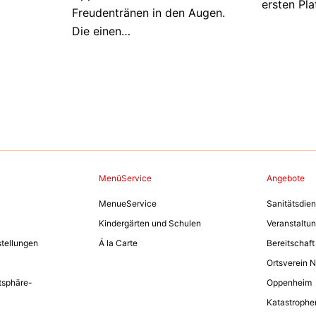
ersten Pla
Freudentränen in den Augen.
Die einen…
MenüService
Angebote
MenueService
Sanitätsdiens
Kindergärten und Schulen
Veranstaltu
stellungen
Á la Carte
Bereitschaf
Ortsverein N
atsphäre-
Oppenheim
Katastrophe