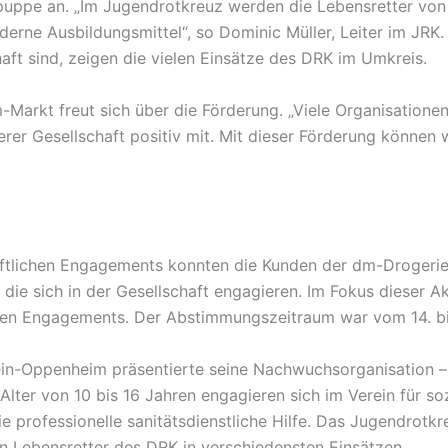
uppe an. „Im Jugendrotkreuz werden die Lebensretter von
erne Ausbildungsmittel“, so Dominic Müller, Leiter im JRK. 
aft sind, zeigen die vielen Einsätze des DRK im Umkreis.
Markt freut sich über die Förderung. „Viele Organisation
rer Gesellschaft positiv mit. Mit dieser Förderung können w
tlichen Engagements konnten die Kunden der dm-Drogerie 
die sich in der Gesellschaft engagieren. Im Fokus dieser Ak
len Engagements. Der Abstimmungszeitraum war vom 14. bi
ein-Oppenheim präsentierte seine Nachwuchsorganisation –
lter von 10 bis 16 Jahren engagieren sich im Verein für soz
e professionelle sanitätsdienstliche Hilfe. Das Jugendrotkr
n Lebensretter des DRK in verschiedensten Einsätzen.