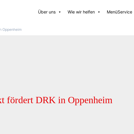
Über uns
Wie wir helfen
MenüService
in Oppenheim
t fördert DRK in Oppenheim